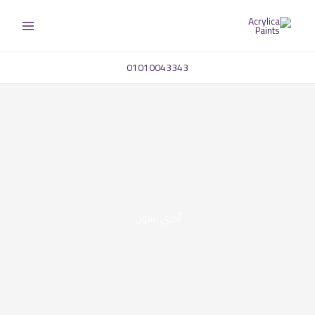
خطي
لى
لمحتوى
01010043343
أكري ستون